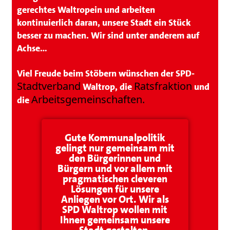
gerechtes Waltrop
ein und arbeiten
kontinuierlich daran, unsere Stadt ein Stück
Mehr
besser zu machen. Wir sind unter anderem auf
laden
Achse…
Auf
Instagram
Viel Freude beim Stöbern wünschen
der SPD-
folgen
Stadtverband
Ratsfraktion
Waltrop, die
und
Arbeitsgemeinschaften.
die
Gute Kommunalpolitik
gelingt nur gemeinsam mit
den Bürgerinnen und
Bürgern und vor allem mit
pragmatischen cleveren
Lösungen für unsere
Anliegen vor Ort. Wir als
SPD Waltrop wollen mit
Ihnen gemeinsam unsere