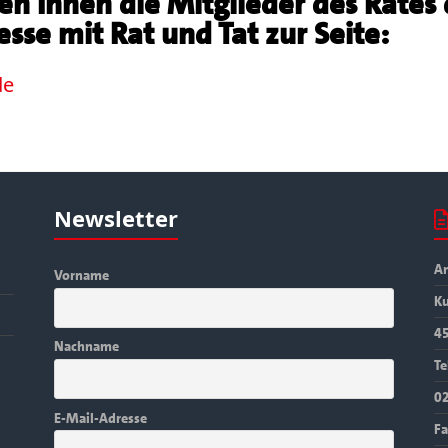
en Ihnen die Mitglieder des Rates
sse mit Rat und Tat zur Seite:
de
Newsletter
An
Vorname
Ku
4
Nachname
Te
0
E-Mail-Adresse
Fa