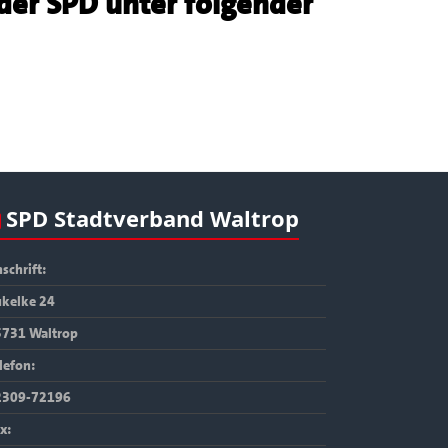
 der SPD unter folgender
SPD Stadtverband Waltrop
schrift:
kelke 24
5731 Waltrop
lefon:
2309-72196
x: