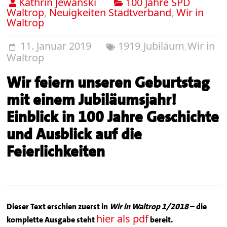
Kathrin Jewanski
100 Jahre SPD
Waltrop
,
Neuigkeiten Stadtverband
,
Wir in
Waltrop
11. Januar 2019
1919
Jubiläum
Wir in
,
,
Waltrop
Wir feiern unseren Geburtstag
mit einem Jubiläumsjahr!
Einblick in 100 Jahre Geschichte
und Ausblick auf die
Feierlichkeiten
Dieser Text erschien zuerst in
Wir in Waltrop 1/2018
– die
hier als pdf
komplette Ausgabe steht
bereit.