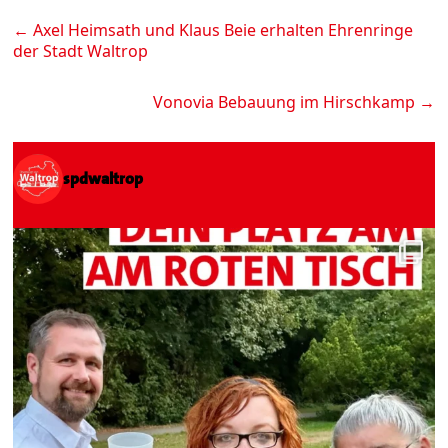
←
Axel Heimsath und Klaus Beie erhalten Ehrenringe
der Stadt Waltrop
Vonovia Bebauung im Hirschkamp
→
spdwaltrop