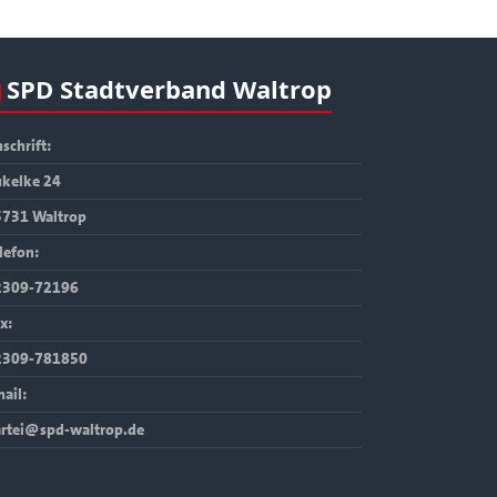
SPD Stadtverband Waltrop
schrift:
kelke 24
5731 Waltrop
lefon:
2309-72196
x:
2309-781850
ail:
rtei@spd-waltrop.de