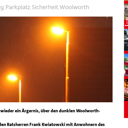
ng
Parkplatz
Sicherheit
Woolworth
,
,
,
r wieder ein Ärgernis, über den dunklen Woolworth-
m den Ratsherren Frank Kwiatowski mit Anwohnern des