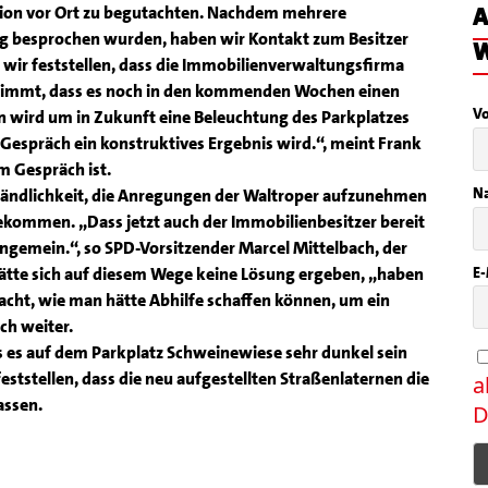
ion vor Ort zu begutachten. Nachdem mehrere
A
g besprochen wurden, haben wir Kontakt zum Besitzer
W
ir feststellen, dass die Immobilienverwaltungsfirma
 nimmt, dass es noch in den kommenden Wochen einen
V
ben wird um in Zukunft eine Beleuchtung des Parkplatzes
 Gespräch ein konstruktives Ergebnis wird.“, meint Frank
m Gespräch ist.
N
rständlichkeit, die Anregungen der Waltroper aufzunehmen
kommen. „Dass jetzt auch der Immobilienbesitzer bereit
ungemein.“, so SPD-Vorsitzender Marcel Mittelbach, der
E-
ätte sich auf diesem Wege keine Lösung ergeben, „haben
cht, wie man hätte Abhilfe schaffen können, um ein
ch weiter.
 es auf dem Parkplatz Schweinewiese sehr dunkel sein
feststellen, dass die neu aufgestellten Straßenlaternen die
a
assen.
D