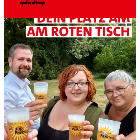
spdwaltrop