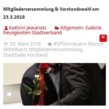
Mitgliederversammlung & Vorstandswahl am
23.3.2018
Kathrin Jewanski
Allgemein
,
Galerie
,
Neuigkeiten Stadtverband
23. März 2018
#SPDerneuern
Marcel
,
Mittelbach
Mitgliederversammlung
,
,
Stadthalle
Vorstand
,