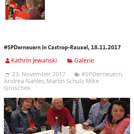
#SPDerneuern in Castrop-Rauxel, 18.11.2017
Kathrin Jewanski
Galerie
23. November 2017
#SPDerneuern
,
Andrea Nahles
Martin Schulz
Mike
,
,
Groschek