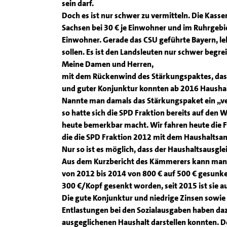
sein darf.
Doch es ist nur schwer zu vermitteln. Die Kassen
Sachsen bei 30 € je Einwohner und im Ruhrgebiet
Einwohner. Gerade das CSU geführte Bayern, leh
sollen. Es ist den Landsleuten nur schwer begreif
Meine Damen und Herren,
mit dem Rückenwind des Stärkungspaktes, das
und guter Konjunktur konnten ab 2016 Haushal
Nannte man damals das Stärkungspaket ein „ve
so hatte sich die SPD Fraktion bereits auf den
heute bemerkbar macht. Wir fahren heute die 
die die SPD Fraktion 2012 mit dem Haushaltsan
Nur so ist es möglich, dass der Haushaltsausglei
Aus dem Kurzbericht des Kämmerers kann man e
von 2012 bis 2014 von 800 € auf 500 € gesunken
300 €/Kopf gesenkt worden, seit 2015 ist sie a
Die gute Konjunktur und niedrige Zinsen sowie
Entlastungen bei den Sozialausgaben haben dazu
ausgeglichenen Haushalt darstellen konnten. Do