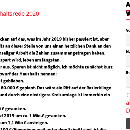
A
W
V
cken auf das, was im Jahr 2019 bisher passiert ist, aber
ts an dieser Stelle von uns einen herzlichen Dank an den
N
hseliger Arbeit die Zahlen zusammengetragen haben.
espart wird, leben am längsten.
r aus. Sparen ist nicht möglich. Ich möchte zunächst kurz
E-
twurf des Haushalts nennen:
t geblieben.
80.000 € geplant. Das wäre ein Ritt auf der Rasierklinge
nd durch eine niedrigere Kreisumlage ist immerhin ein
a
0 € gesunken.
D
f 2019 um ca. 1 Mio.€ gesunken.
um 1,1 Mio € ansteigen.
00 €/Einwohner weit unter dem Schnitt sind, ist die