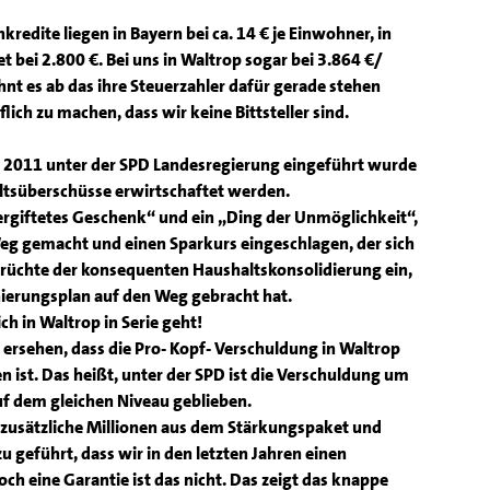
kredite liegen in Bayern bei ca. 14 € je Einwohner, in
 bei 2.800 €. Bei uns in Waltrop sogar bei 3.864 €/
nt es ab das ihre Steuerzahler dafür gerade stehen
lich zu machen, dass wir keine Bittsteller sind.
 2011 unter der SPD Landesregierung eingeführt wurde
tsüberschüsse erwirtschaftet werden.
rgiftetes Geschenk“ und ein „Ding der Unmöglichkeit“,
 Weg gemacht und einen Sparkurs eingeschlagen, der sich
Früchte der konsequenten Haushaltskonsolidierung ein,
ierungsplan auf den Weg gebracht hat.
ch in Waltrop in Serie geht!
rsehen, dass die Pro- Kopf- Verschuldung in Waltrop
 ist. Das heißt, unter der SPD ist die Verschuldung um
uf dem gleichen Niveau geblieben.
 zusätzliche Millionen aus dem Stärkungspaket und
 geführt, dass wir in den letzten Jahren einen
ch eine Garantie ist das nicht. Das zeigt das knappe