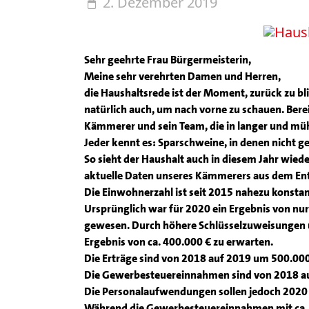
2. Dezember 2019
Sehr geehrte Frau Bürgermeisterin,
Meine sehr verehrten Damen und Herren,
die Haushaltsrede ist der Moment, zurück zu bli
natürlich auch, um nach vorne zu schauen. Berei
Kämmerer und sein Team, die in langer und mü
Jeder kennt es: Sparschweine, in denen nicht g
So sieht der Haushalt auch in diesem Jahr wiede
aktuelle Daten unseres Kämmerers aus dem En
Die Einwohnerzahl ist seit 2015 nahezu konstan
Ursprünglich war für 2020 ein Ergebnis von nur 
gewesen. Durch höhere Schlüsselzuweisungen u
Ergebnis von ca. 400.000 € zu erwarten.
Die Erträge sind von 2018 auf 2019 um 500.00
Die Gewerbesteuereinnahmen sind von 2018 au
Die Personalaufwendungen sollen jedoch 2020 
Während die Gewerbesteuereinnahmen mit ca. 1