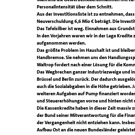
Personalintensität über dem Schnitt.
Aus der Investitionsliste ist zu entnehmen, das
Neuverschuldung 6,6 Mio € beträgt. Die Investit
Das Tafelsilber ist weg. Einnahmen aus Grundst
In den Vorjahren waren wir in der Lage Kredite
aufgenommen werden.
Das größte Problem im Haushalt ist und bleibe
Handbremse. Sie nehmen uns den Handlungsspie
Waltrop fordert nach einer Lösung für die Ko
Das Wegbrechen ganzer Industriezweige und in
Brüssel und Berlin zurück. Der dadurch ausgelö
auch die Sozialabgaben in die Höhe getrieben. 
weiteren Aufgaben auf Pump finanziert worde
und Steuererhöhungen vorne und hinten nicht r
Die Kassenkredite haben in dieser Zeit massiv
der Bund seiner Mitverantwortung für die Fina
der Vergangenheit nicht entziehen kann. Insbes
Aufbau Ost an die neuen Bundesländer geleiste