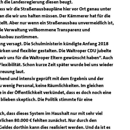
ch die Landesregierung diesen beugt.
dass wir die Straßenausbaupläne hier vor Ort genau unter
an die wir uns halten müssen. Der Kämmerer hat für die
tellt. Aber nur wenn ein Straßenausbau unvermeidlich ist,
die Verwaltung vollkommene Transparenz und
 Ausbau zustimmen.
ng versagt. Die Schulministerin kündigte Anfang 2018
ärken und flexibler gestalten. Die Waltroper CDU jubelte
 wir uns für die Waltroper Eltern gewünscht haben“. Auch
lexibilität. Schon kurze Zeit später wurde bei uns wieder
reuung laut.
hend und intensiv geprüft mit dem Ergebnis und der
zu wenig Personal, keine Räumlichkeiten. Im gleichen
in der Öffentlichkeit verkündet, dass es doch noch eine
blieben skeptisch. Die Politik stimmte für eine
ich, dass dieses System im Haushalt nur mit sehr viel
erlichen 80.000 € fehlten zunächst. Nur durch den
ldes dorthin kann dies realisiert werden. Und da ist es