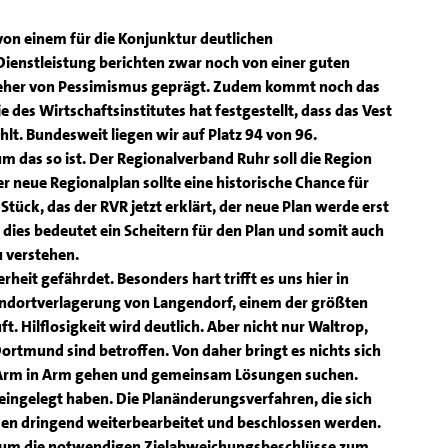
on einem für die Konjunktur deutlichen
ienstleistung berichten zwar noch von einer guten
ist eher von Pessimismus geprägt. Zudem kommt noch das
e des Wirtschaftsinstitutes hat festgestellt, dass das Vest
lt. Bundesweit liegen wir auf Platz 94 von 96.
um das so ist. Der Regionalverband Ruhr soll die Region
er neue Regionalplan sollte eine historische Chance für
Stück, das der RVR jetzt erklärt, der neue Plan werde erst
 dies bedeutet ein Scheitern für den Plan und somit auch
u verstehen.
heit gefährdet. Besonders hart trifft es uns hier in
andortverlagerung von Langendorf, einem der größten
ft. Hilflosigkeit wird deutlich. Aber nicht nur Waltrop,
ortmund sind betroffen. Von daher bringt es nichts sich
n Arm in Arm gehen und gemeinsam Lösungen suchen.
 eingelegt haben. Die Planänderungsverfahren, die sich
sen dringend weiterbearbeitet und beschlossen werden.
 um die notwendigen Zielabweichungsbeschlüsse zum