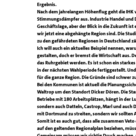
Ergebnis.
Nach dem jahrelangen Höhenflug geht die IHK v
Stimmungsdämpfer aus. Industrie Handel und D
Geschäftslage, aber der Blick in die Zukunft 
wir jetzt eine abgehängte Region sind. Die Studi
zu den gefährdeten Regionen in Deutschland zäh
Ich will auch ein aktuelles Beispiel nennen, war
gestalten, doch er bremst die Wirtschaft aus. D
das Ruhrgebiet werden. Es ist schon ein starkes 
in der nächsten Wahlperiode fertiggestellt. Und
für die ganze Region. Die Gründe sind schwer z
Bei den Kommunen ist aktuell die Planungssicher
Waltrop um den Standort Dicker Dören. Die St
Betriebe mit 180 Arbeitsplätzen, hängt in der Lu
sondern auch Datteln, Castrop, Marl und auch D
mit Dortmund zu streiten, sondern wir sollte
Somit ist es auch gut, dass alle zusammen Veto
auf den geltenden Regionalplan beziehen, müs
Gemeinsam müssen wir richtig Druck machen,