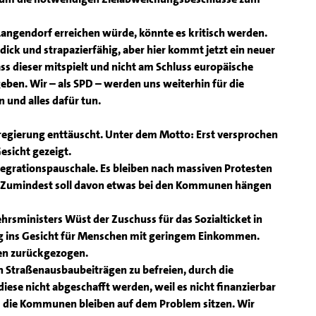
angendorf erreichen würde, könnte es kritisch werden.
ick und strapazierfähig, aber hier kommt jetzt ein neuer
ss dieser mitspielt und nicht am Schluss europäische
ben. Wir – als SPD – werden uns weiterhin für die
n und alles dafür tun.
sregierung enttäuscht. Unter dem Motto: Erst versprochen
esicht gezeigt.
ntegrationspauschale. Es bleiben nach massiven Protesten
. Zumindest soll davon etwas bei den Kommunen hängen
hrsministers Wüst der Zuschuss für das Sozialticket in
ag ins Gesicht für Menschen mit geringem Einkommen.
en zurückgezogen.
en Straßenausbaubeiträgen zu befreien, durch die
ese nicht abgeschafft werden, weil es nicht finanzierbar
 die Kommunen bleiben auf dem Problem sitzen. Wir