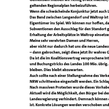
geltenden Regionalplan herbeizuführen.
Wenn die schwächelnde Konjunktur jetzt auch L
Das Band zwischen Langendorf und Waltrop ist d
Eigentümer ins Spiel. Wir können nur hoffen, da
Subventionen den Ausschlag für den Standort ge
Erhaltung der Arbeitsplätze in Waltrop einsetze
Meine sehr verehrten Damen und Herren,
aber nicht nur dadurch hat uns die neue Lande
– dann gebrochen, zeigt diese jetzt ihr wahres G
Da ist die im Koalitionsvertrag versprochene I
und Buchungstricks des Landes 100 Mio. übrig
bleiben. Dies bleibt abzuwarten.
Auch sollte nach einer Stellungnahme des Verke
NRW schrittweise eingestellt werden. Ein Schl
Nach massiven Protesten wurde dieses Vorhab
Aktuell wird die Möglichkeit, den Bürger bei d
Landesregierung verhindert. Demnach können di
ist. Konkrete Lösungen werden verschoben und